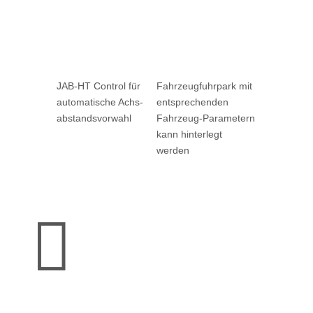
JAB-HT Control für
Fahrzeug­fuhr­park mit
automa­tische Achs­
entsprechenden
abstands­vorwahl
Fahrzeug-Parametern
kann hinter­legt
werden
