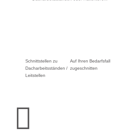
Schnitt­stellen zu
Auf Ihren Bedarfs­fall
Dach­arbeits­ständen /
zuge­schnitten
Leitstellen
