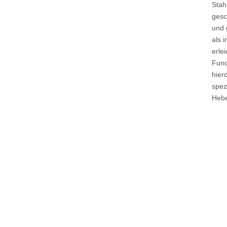
Stah
gesc
und 
als 
erle
Fund
hier
spez
Hebe