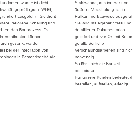
lfundamentwanne ist dicht
Stahlwanne, aus innerer und
hweißt, geprüft (gem. WHG)
äußerer Verschalung, ist in
grundiert aus­geführt. Sie dient
Füllkammerbauweise ausgefüh
innere verlorene Schalung und
Sie wird mit eigener Statik und
ichtert den Bauprozess. Die
detaillierter Dokumentation
a-mentkosten können
geliefert und vor Ort mit Beto
durch gesenkt werden –
gefüllt. Seitliche
iell bei der Integration von
Verschalungsarbeiten sind nic
anlagen in Bestands­gebäude.
notwendig.
So lässt sich die Bauzeit
minimieren.
Für unsere Kunden bedeutet d
bestellen, aufstellen, erledigt.