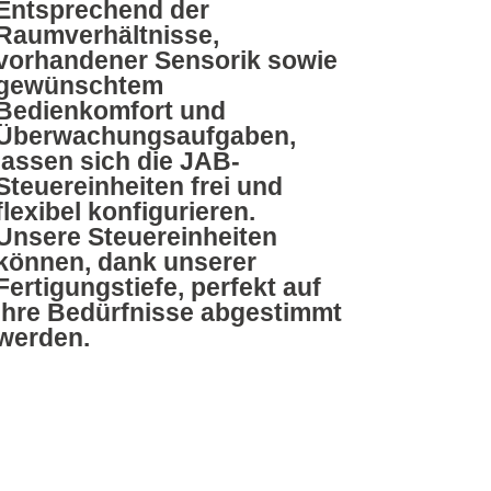
Entsprechend der
Raumverhältnisse,
vorhandener Sensorik sowie
gewünschtem
Bedienkomfort und
Überwachungs­aufgaben,
lassen sich die JAB-
Steuereinheiten frei und
flexibel konfigurieren.
Unsere Steuereinheiten
können, dank unserer
Fertigungstiefe, perfekt auf
Ihre Bedürfnisse abgestimmt
werden.