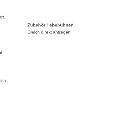
rt.
Zubehör Hebebühnen
Gleich direkt anfragen
n
ht
ies: