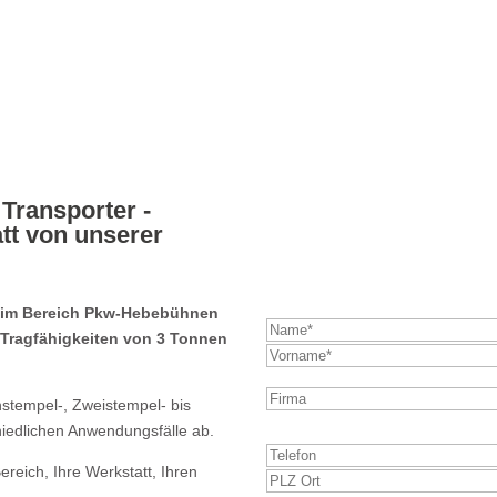
Transporter -
TwinRam 35 AE 230
att von unserer
direkt anfragen!
 im Bereich Pkw-Hebebühnen
Tragfähigkeiten von 3 Tonnen
Bitte
stempel-, Zweistempel- bis
lasse
iedlichen Anwendungsfälle ab.
dieses
ereich, Ihre Werkstatt, Ihren
Feld